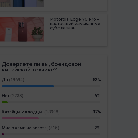
Motorola Edge 70 Pro –
настоящий изысканный
субфлагман
Доверяете ли вы, брендовой
китайской технике?
Да
(19694)
53%
Нет
(2238)
6%
Китайцы молодцы!
(13908)
37%
Мне с ними не везет :(
(815)
2%