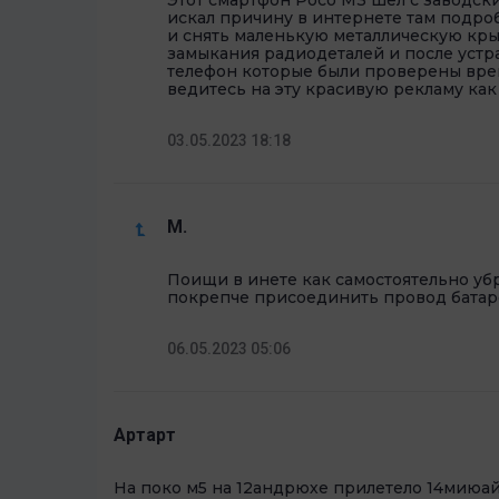
искал причину в интернете там подро
и снять маленькую металлическую кры
замыкания радиодеталей и после устра
телефон которые были проверены вре
ведитесь на эту красивую рекламу как 
03.05.2023 18:18
M.
Поищи в инете как самостоятельно убр
покрепче присоединить провод батарей
06.05.2023 05:06
Артарт
На поко м5 на 12андрюхе прилетело 14миюа