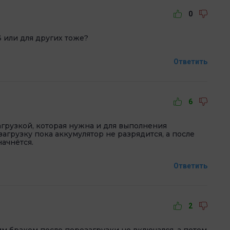
0
 или для других тоже?
Ответить
6
агрузкой, которая нужна и для выполнения
загрузку пока аккумулятор не разрядится, а после
начнётся.
Ответить
2
м браком после перезагрузки не включался, а потом