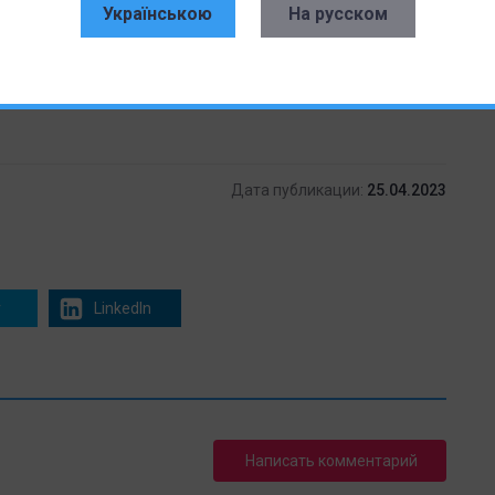
Українською
На русском
 контроллер для Android и Windows всего за $30
Дата публикации:
25.04.2023
r
LinkedIn
Написать комментарий