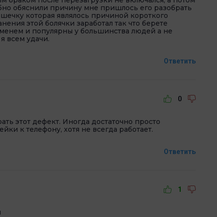
бно обяснили причину мне пришлось его разобрать
шечку которая являлось причиной короткого
нения этой болячки заработал так что берете
менем и популярны у большинства людей а не
я всем удачи.
Ответить
0
ать этот дефект. Иногда достаточно просто
ки к телефону, хотя не всегда работает.
Ответить
1
й