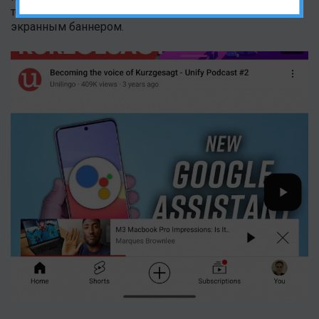
тестируют ее работу в тандеме с вышеупомянутым
экранным баннером.