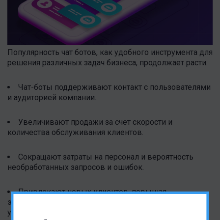
Популярность чат ботов, как удобного инструмента для
решения различных задач бизнеса, продолжает расти.
Чат-боты поддерживают контакт с пользователями
и аудиторией компании.
Увеличивают продажи за счет скорости и
количества обслуживания клиентов.
Сокращают затраты на персонал и вероятность
необработанных запросов и ошибок.
Привлекают новых клиентов, повышая
эффективность маркетинга и мотивируя заказать
услугу.