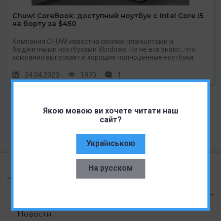
Chuwi CoreBook: доступный ноутбук с Intel Core i5
на борту за $450
Компания CHUWI известна своими планшетами и
бюджетными ноутбуками Windows. Но не все знают, что
компания выпускает и хорошие полноценные ноутбуки.
24.04.2023
1970
1
Якою мовою ви хочете читати наш
сайт?
Українською
На русском
НАВИГАЦИЯ
Новости