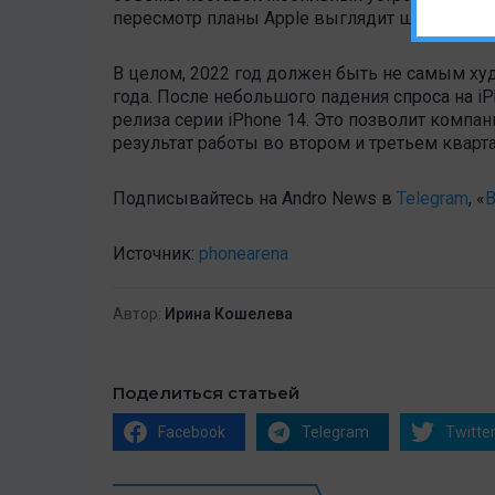
пересмотр планы Apple выглядит шагом лог
В целом, 2022 год должен быть не самым худ
года. После небольшого падения спроса на i
релиза серии iPhone 14. Это позволит комп
результат работы во втором и третьем кварт
Подписывайтесь на Andro News в
Telegram
, «
В
Источник:
phonearena
Автор:
Ирина Кошелева
Поделиться статьей
Facebook
Telegram
Twitte