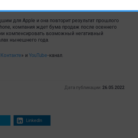
ичным и предсказуемым.
шим для Apple и она повторит результат прошлого
Phone, компания ждет бума продаж после осеннего
ании компенсировать возможный негативный
алах нынешнего года.
Контакте
» и
YouTube
-канал .
Дата публикации:
26.05.2022
r
LinkedIn