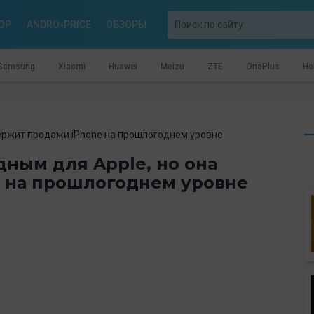
OP
ANDRO-PRICE
ОБЗОРЫ
Samsung
Xiaomi
Huawei
Meizu
ZTE
OnePlus
Ho
удержит продажи iPhone на прошлогоднем уровне
дным для Apple, но она
 на прошлогоднем уровне