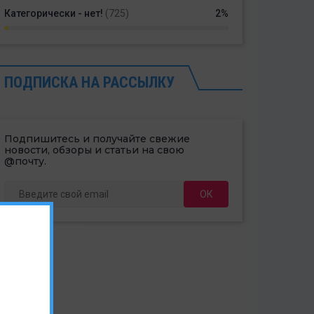
Категорически - нет!
(725)
2%
ПОДПИСКА НА РАССЫЛКУ
Подпишитесь и получайте свежие
новости, обзоры и статьи на свою
@почту.
ОК