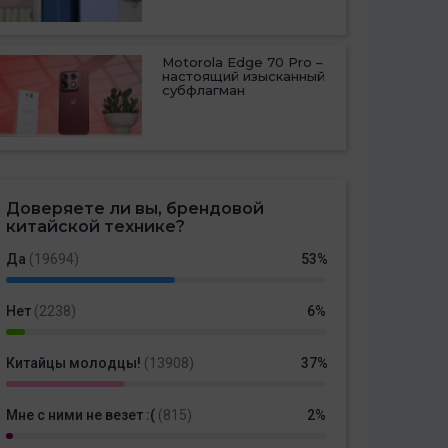
Motorola Edge 70 Pro –
настоящий изысканный
субфлагман
Доверяете ли вы, брендовой
китайской технике?
Да
(19694)
53%
Нет
(2238)
6%
Китайцы молодцы!
(13908)
37%
Мне с ними не везет :(
(815)
2%