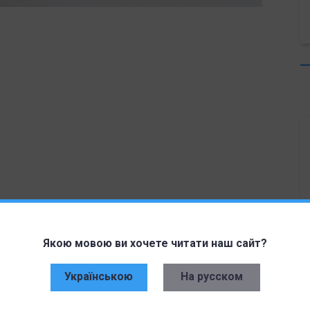
 последние десятилетия и проблемы в цепочке
Якою мовою ви хочете читати наш сайт?
вно влияют на рынок и явно станут причинами
у компаний, включая и Apple, пришлось
Українською
На русском
дства в сторону уменьшения. Напомним, что
что по итогам второго квартала нынешнего года
ятся на 2%. Это коснется всех компаний и