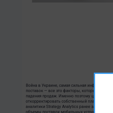
Война в Украине, самая сильная инфляция за
поставок — все это факторы, которые негати
падения продаж. Именно поэтому целому ряд
откорректировать собственный план произво
аналитики Strategy Analytics ранее заявили, 
объемы поставок мобильных устройств сократ