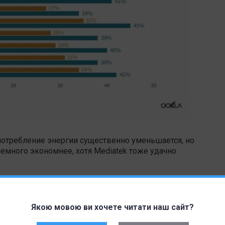
потребление энергии существенно уменьшается, но
емного экономнее, хотя Mediatek тоже удачно
ньшить влияние 5G на время автономной работы
е пользуетесь им, является наиболее эффективным
Якою мовою ви хочете читати наш сайт?