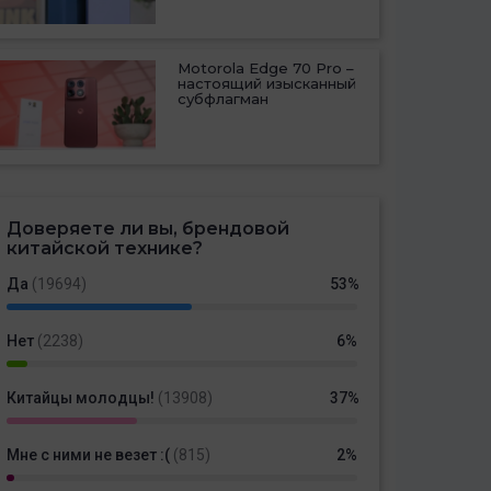
Motorola Edge 70 Pro –
настоящий изысканный
субфлагман
Доверяете ли вы, брендовой
китайской технике?
Да
(19694)
53%
Нет
(2238)
6%
Китайцы молодцы!
(13908)
37%
Мне с ними не везет :(
(815)
2%