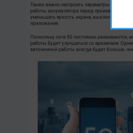
Также важно настроить параметры телефона,
работы аккумулятора перед производительн
уменьшать яркость экрана, выключать нену
приложения.
Поскольку сети 5G постоянно развиваются, м
работы будет улучшаться со временем. Однак
автономной работы всегда будет больше, че