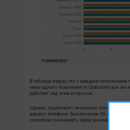
В таблице видно, что с каждым поколением 
чипы одного поколения от Qualcomm все же н
работает над этим вопросом.
Однако, существует несколько способов уме
вашего телефона. Выключение 5G, если вы н
способом сэкономить заряд аккумулятора.