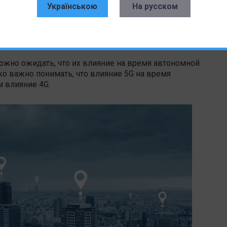
Українською
На русском
 чтобы отдавать предпочтение продолжительности
остью, использовать режим энергосбережения,
жные функции и закрывать неиспользуемые
ожно ожидать, что их влияние на время автономной
о важно понимать, что влияние 5G на время
м влияние 4G.