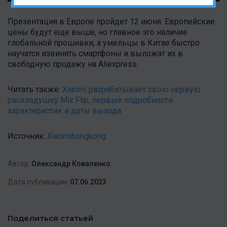
Презентация в Европе пройдет 12 июня. Европейские
цены будут еще выше, но главное это наличие
глобальной прошивки, а умельцы в Китае быстро
научатся извинять смартфоны и выложат их в
свободную продажу на Aliexpress.
Читать также:
Xiaomi разрабатывает свою первую
раскладушку Mix Flip, первые подробности
характеристик и даты выхода
Источник:
Xiaomihongkong
Автор:
Олександр Коваленко
Дата публикации:
07.06.2023
Поделиться статьей