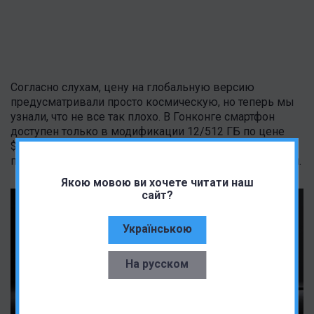
Согласно слухам, цену на глобальную версию
предусматривали просто космическую, но теперь мы
узнали, что не все так плохо. В Гонконге смартфон
доступен только в модификации 12/512 ГБ по цене
$1145. С 8 июня Xiaomi 13 Ultra доступен для
предварительного заказа, а продажи начнутся 13 июня.
Якою мовою ви хочете читати наш
сайт?
Українською
На русском