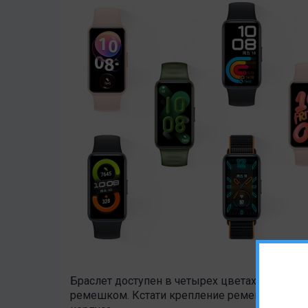
Браслет доступен в четырех цветах: черный
ремешком. Кстати крепление ремешка также 