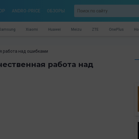
OP
ANDRO-PRICE
ОБЗОРЫ
Samsung
Xiaomi
Huawei
Meizu
ZTE
OnePlus
Ho
ая работа над ошибками
чественная работа над