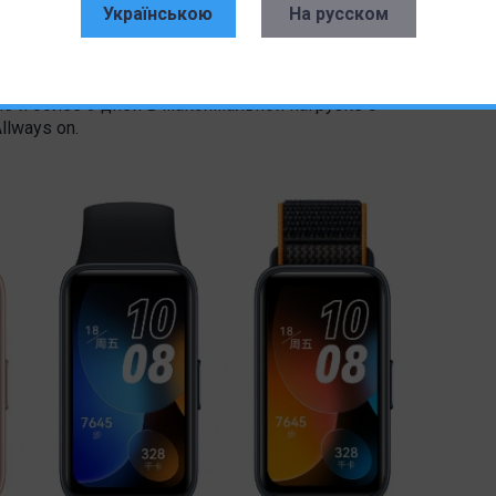
Українською
На русском
 – 5 минут обеспечивают 2 дня использования и 45
тва. Полностью заряженный аккумулятор Band 8
е и более 3 дней в максимальной нагрузке с
lways on.