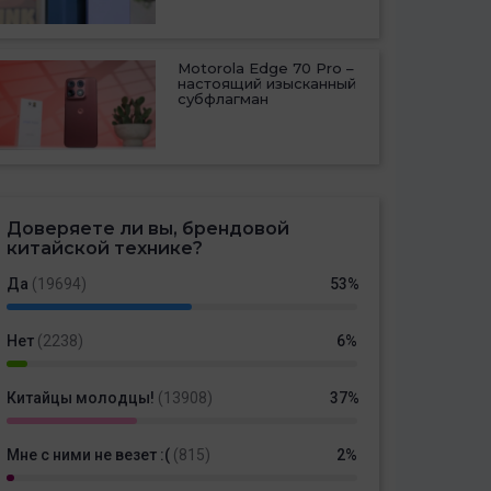
Motorola Edge 70 Pro –
настоящий изысканный
субфлагман
Доверяете ли вы, брендовой
китайской технике?
Да
(19694)
53%
Нет
(2238)
6%
Китайцы молодцы!
(13908)
37%
Мне с ними не везет :(
(815)
2%