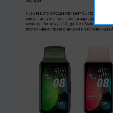
корпуса.
Huawei Band 8 поддерживает быструю зарядку
минут требуется для полной зарядки устройс
может работать до 14 дней в обычном режим
постоянными тренировками и включенным Al