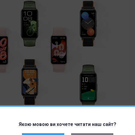
, розовый, зеленый и оранжевый с плетеным
Якою мовою ви хочете читати наш сайт?
изменили, теперь механизм находится внутри