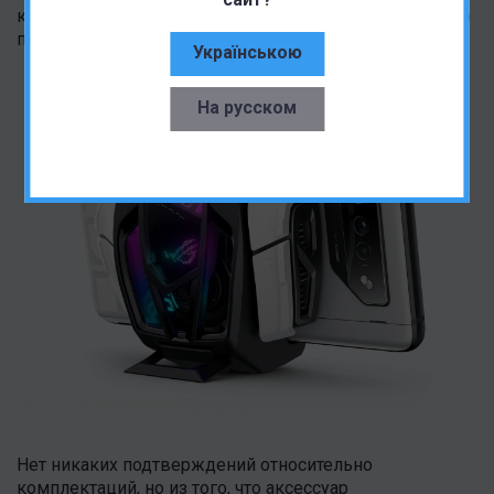
крышки тоже немного отличается, у младшего словно
просвечиваются внутренности.
Українською
На русском
Нет никаких подтверждений относительно
комплектаций, но из того, что аксессуар