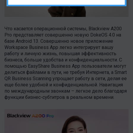
Что касается операционной системы, Blackview A200
Pro представляет совершенно новую DokeOS 4.0 на
базе Android 13. Совершенно новое приложение
Workspace Business App легко интегрирует вашу
работу и личную жизнь, повышая эффективность
бизнеса, больше удобства и конфиденциальности. С
помощью EasyShare Business App пользователи могут
делиться файлами в пути, не требуя Интернета, а Smart
QR Business Scanning упрощает работу в сети, делая ее
еще более удобной и конфиденциальной. Навигация
по международным звонкам – легкое дело благодаря
функции бизнес-субтитров в реальном времени.