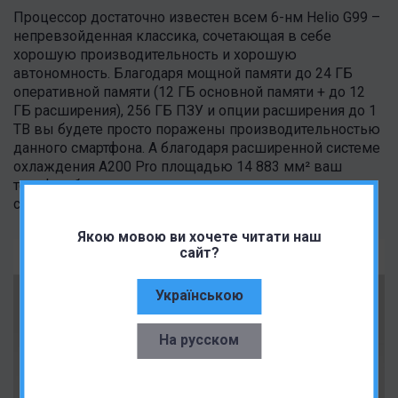
Процессор достаточно известен всем 6-нм Helio G99 –
непревзойденная классика, сочетающая в себе
хорошую производительность и хорошую
автономность. Благодаря мощной памяти до 24 ГБ
оперативной памяти (12 ГБ основной памяти + до 12
ГБ расширения), 256 ГБ ПЗУ и опции расширения до 1
ТВ вы будете просто поражены производительностью
данного смартфона. А благодаря расширенной системе
охлаждения A200 Pro площадью 14 883 мм² ваш
телефон будет всегда оставаться прохладным и
собранным, что означает, что игры - это его стихия.
Якою мовою ви хочете читати наш
сайт?
Українською
На русском