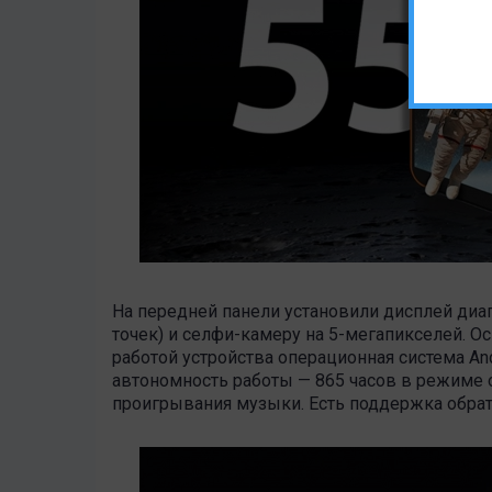
На передней панели установили дисплей ди
точек) и селфи-камеру на 5-мегапикселей. О
работой устройства операционная система And
автономность работы — 865 часов в режиме о
проигрывания музыки. Есть поддержка обратной