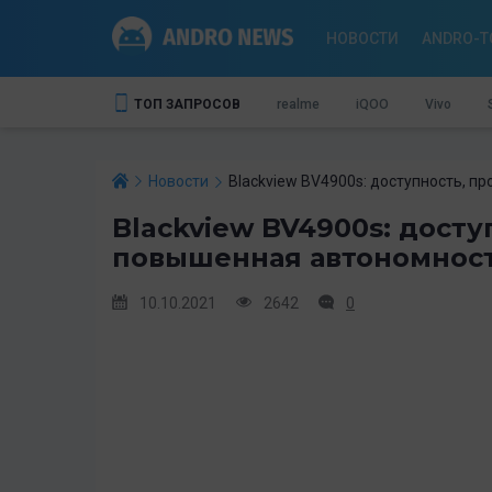
НОВОСТИ
ANDRO-T
ТОП ЗАПРОСОВ
realme
iQOO
Vivo
Новости
Blackview BV4900s: доступность, п
Blackview BV4900s: досту
повышенная автономнос
10.10.2021
2642
0