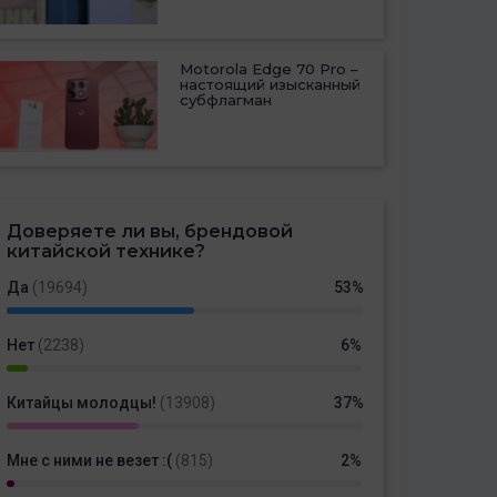
Motorola Edge 70 Pro –
настоящий изысканный
субфлагман
Доверяете ли вы, брендовой
китайской технике?
Да
(19694)
53%
Нет
(2238)
6%
Китайцы молодцы!
(13908)
37%
Мне с ними не везет :(
(815)
2%