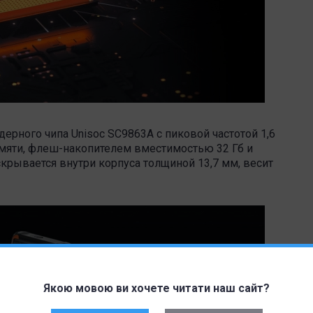
ерного чипа Unisoc SC9863A с пиковой частотой 1,6
амяти, флеш-накопителем вместимостью 32 Гб и
крывается внутри корпуса толщиной 13,7 мм, весит
Якою мовою ви хочете читати наш сайт?