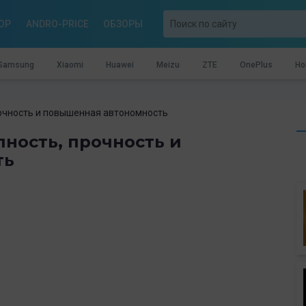
OP
ANDRO-PRICE
ОБЗОРЫ
Samsung
Xiaomi
Huawei
Meizu
ZTE
OnePlus
Ho
рочность и повышенная автономность
пность, прочность и
ть