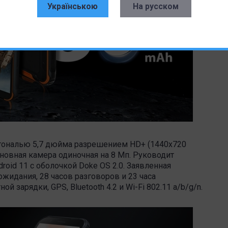
Українською
На русском
агональю 5,7 дюйма разрешением HD+ (1440х720
сновная камера одиночная на 8 Мп. Руководит
roid 11 с оболочкой Doke OS 2.0. Заявленная
жидания, 28 часов разговоров и 23 часа
 зарядки, GPS, Bluetooth 4.2 и Wi-Fi 802.11 a/b/g/n.