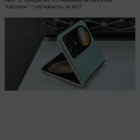
Hero 10. Интересно, что название читается как
"хиротень" – случайность ли это?