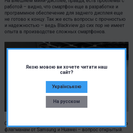
На внешнем мини-дисплее, правда, есть проблемы с
работой – видно, что смартфон еще в разработке и
программное обеспечение для заднего дисплея еще
не готово к концу. Так же есть вопросы с прочностью
и надежностью – ведь Blackview до сих пор не имеет
опыта в производстве сложных смартфонов.
Якою мовою ви хочете читати наш
сайт?
Українською
На русском
Сможет ли Hero 10 составить достойную конкуренцию
флагманам от Samsung и Huawei – вопрос открытый.