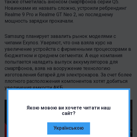
также отметилась анонсом смартфонов серии Q5.
Новинками их назвать сложно, устроили ребрендинг
Realme 9 Pro и Realme GT Neo 2, но последнему
мощность зарядки прокачали.
Samsung планирует завалить рынок моделями с
чипами Exynos. Уверяют, что она взяла курс на
увеличение устройств с фирменными процессорами в
бюджетном и среднем сегментах. А еще компания
попытается наладить выпуск аккумуляторов для
смартфонов, взяв на вооружение технологию
изготовления батарей для электрокаров. За счет более
плотного расположения компонентов хотят добиться
увеличения емкости АКБ.
Якою мовою ви хочете читати наш
сайт?
Українською