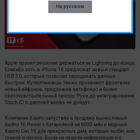
На русском
Apple принял решение держаться за Lightning до конца.
Спасибо хоть в iPhone 14 предложат новый стандарт
USB 3.0, который позволит передавать данные
быстрее. Купертиновцы также прокачают фронталку
новый айфонов, предложив автофокус и более
светочувствительный сенсор. Руки до интегрирования
Touch ID в дисплей вновь не дойдут.
Компания Xiaomi запустила в продажу выносливый
Redmi 10 Power с батарейкой на 6000 мАч и модный
Xiaomi Civi 1S для прекрасных дам, которые любят все
тонкое и легкое. Была на неделе информация и о