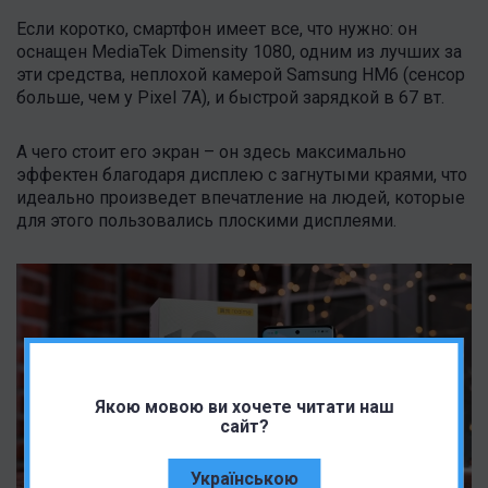
Если коротко, смартфон имеет все, что нужно: он
оснащен MediaTek Dimensity 1080, одним из лучших за
эти средства, неплохой камерой Samsung HM6 (сенсор
больше, чем у Pixel 7A), и быстрой зарядкой в 67 вт.
А чего стоит его экран – он здесь максимально
эффектен благодаря дисплею с загнутыми краями, что
идеально произведет впечатление на людей, которые
для этого пользовались плоскими дисплеями.
Якою мовою ви хочете читати наш
сайт?
Українською