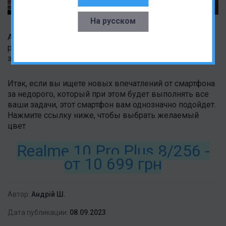
На русском
Аккумулятор вас тоже не разочарует: 5000 мАч будет
работать целый рабочий день, а быстрая зарядка
зарядит его обратно до сотни за 40 минут.
Итак, если вы ищете новых впечатлений от смартфона
за недорого, который при этом будет выполнять все
ваши задачи, этот смартфон вам однозначно подойдет.
Нажмите ссылку ниже, чтобы выбрать желаемый
цвет
Realme 10 Pro Plus 8/256 -
от 10 699 гр
н
Автор:
Андрій Ш.
Дата публикации:
08.09.2023