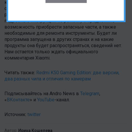
компании в Индии, можно предположить, что в этой
стране и стартует программа самостоятельного
ремонта. Xiaomi также должна опубликовать
подробные инструкции по ремонту и предложить
возможность приобрести запасные части, а также
необходимые для ремонта инструменты. Будет ли
программа запущена в других странах и на какие
продукты она будет распространяться, сведений нет.
Нам остается только ждать официального
комментария Xiaomi.
Читать также:
Redmi K50 Gaming Edition: две версии,
два разных чипа и отличия по камерам
Подписывайтесь на Andro News в
Telegram
,
«
ВКонтакте
» и
YouTube
-канал .
Источник:
twitter
Автор:
Ирина Кошелева