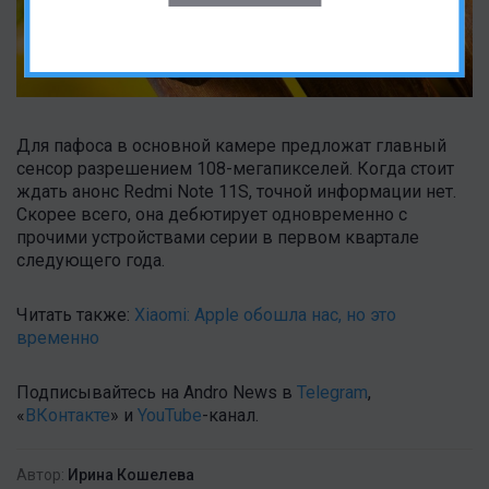
Для пафоса в основной камере предложат главный
сенсор разрешением 108-мегапикселей. Когда стоит
ждать анонс Redmi Note 11S, точной информации нет.
Скорее всего, она дебютирует одновременно с
прочими устройствами серии в первом квартале
следующего года.
Читать также:
Xiaomi: Apple обошла нас, но это
временно
Подписывайтесь на Andro News в
Telegram
,
«
ВКонтакте
» и
YouTube
-канал .
Автор:
Ирина Кошелева