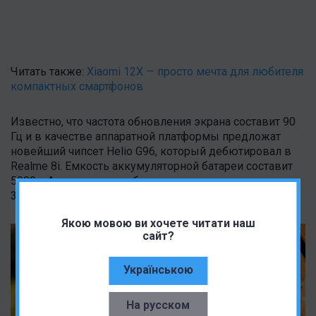
Читать также:
Xiaomi 12X — просто мечта для любителя
компактных смартфонов
Известно, что частота обновления экрана составит 90
Гц и в качестве аппаратной платформы предложат
новейший чипсет Helio G96, который дебютировал в
Realme 8i. Емкость аккумуляторной батареи составит
5000 мАч и предложат быструю зарядку мощностью
33 Вт.
Якою мовою ви хочете читати наш
сайт?
Українською
На русском