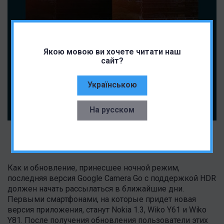
Якою мовою ви хочете читати наш
сайт?
Українською
На русском
Пример работы HDR
Как и обновление, принесшее ночной режим,
последняя версия Google Camera Go с поддержкой HDR
должен начать рассылаться в ближайшие дни.
Первыми смартфонами, на которые придет новая
версия приложения, станут Nokia 1.3, Wiko Y61 и Wiko
Y81. После получения обновления пользователи этих