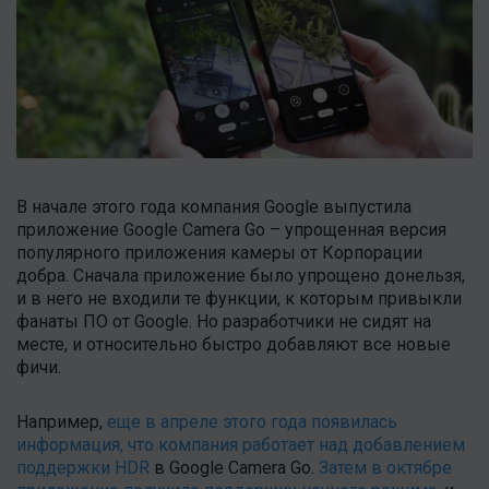
В начале этого года компания Google выпустила
приложение Google Camera Go – упрощенная версия
популярного приложения камеры от Корпорации
добра. Сначала приложение было упрощено донельзя,
и в него не входили те функции, к которым привыкли
фанаты ПО от Google. Но разработчики не сидят на
месте, и относительно быстро добавляют все новые
фичи.
Например,
еще в апреле этого года появилась
информация, что компания работает над добавлением
поддержки HDR
в Google Camera Go.
Затем в октябре