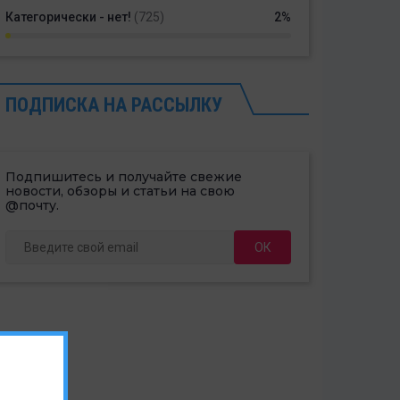
Категорически - нет!
(725)
2%
ПОДПИСКА НА РАССЫЛКУ
Подпишитесь и получайте свежие
новости, обзоры и статьи на свою
@почту.
ОК