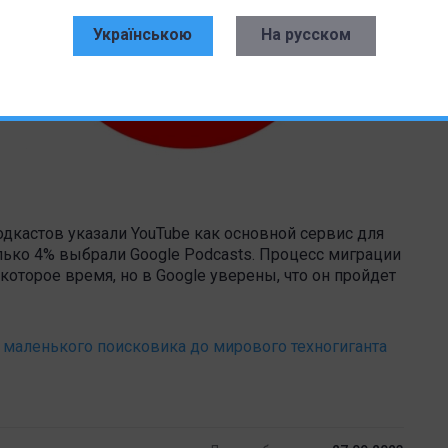
Українською
На русском
одкастов указали YouTube как основной сервис для
лько 4% выбрали Google Podcasts. Процесс миграции
екоторое время, но в Google уверены, что он пройдет
т маленького поисковика до мирового техногиганта