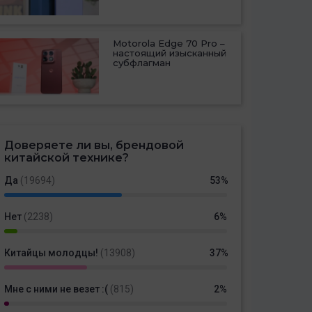
Motorola Edge 70 Pro –
настоящий изысканный
субфлагман
Доверяете ли вы, брендовой
китайской технике?
Да
(19694)
53%
Нет
(2238)
6%
Китайцы молодцы!
(13908)
37%
Мне с ними не везет :(
(815)
2%