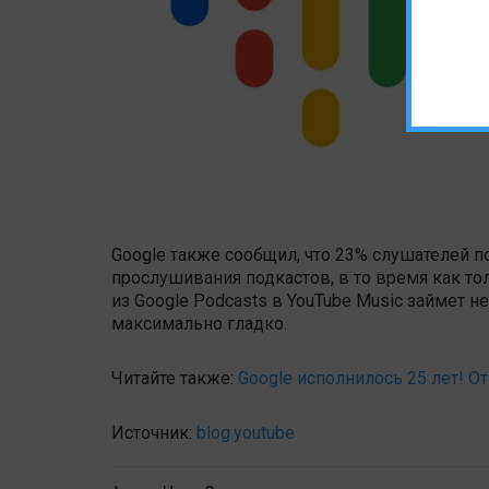
Google также сообщил, что 23% слушателей п
прослушивания подкастов, в то время как то
из Google Podcasts в YouTube Music займет н
максимально гладко.
Читайте также:
Google исполнилось 25 лет! О
Источник:
blog.youtube