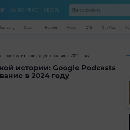
OP
ANDRO-PRICE
ОБЗОРЫ
Samsung
Xiaomi
Huawei
Meizu
ZTE
OnePlus
Ho
ts прекратит свое существование в 2024 году
ой истории: Google Podcasts
вание в 2024 году