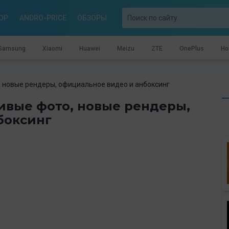
OP
ANDRO-PRICE
ОБЗОРЫ
Samsung
Xiaomi
Huawei
Meizu
ZTE
OnePlus
Ho
о, новые рендеры, официальное видео и анбоксинг
живые фото, новые рендеры,
боксинг