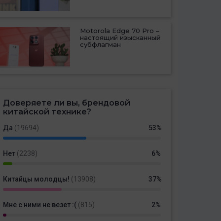
Motorola Edge 70 Pro –
настоящий изысканный
субфлагман
Доверяете ли вы, брендовой
китайской технике?
Да
(19694)
53%
Нет
(2238)
6%
Китайцы молодцы!
(13908)
37%
Мне с ними не везет :(
(815)
2%