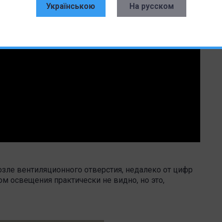
Українською
На русском
возле вентиляционного отверстия, недалеко от цифр
ом освещения практически не видно, но это,