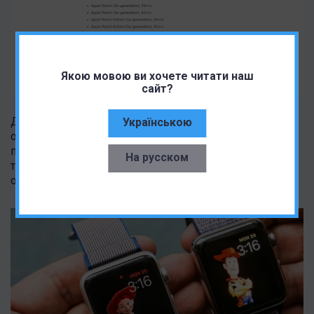
Якою мовою ви хочете читати наш
сайт?
До середины 2020 года Series 1 и 2 получали
Українською
обновления, а последней совместимой версией
программного обеспечения была watchOS 6. После
На русском
того, как эти модели достигнут статуса устаревших,
официальный ремонт от Apple будет невозможен.