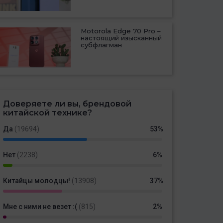
Motorola Edge 70 Pro –
настоящий изысканный
субфлагман
Доверяете ли вы, брендовой
китайской технике?
Да
(19694)
53%
Нет
(2238)
6%
Китайцы молодцы!
(13908)
37%
Мне с ними не везет :(
(815)
2%