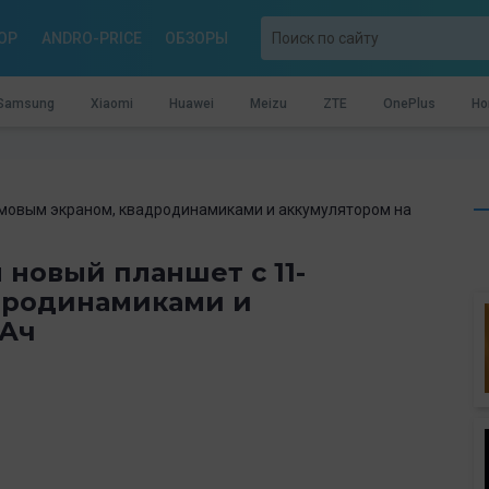
OP
ANDRO-PRICE
ОБЗОРЫ
Samsung
Xiaomi
Huawei
Meizu
ZTE
OnePlus
Ho
юймовым экраном, квадродинамиками и аккумулятором на
н новый планшет с 11-
дродинамиками и
мАч