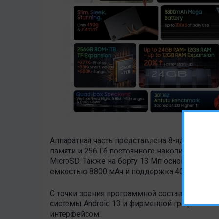
Аппаратная часть представлена 8-ядерным пр
памяти и 256 Гб постоянного накопителя с 
MicroSD. Также на борту 13 Мп основная и ф
емкостью 8800 мАч и поддержка 4G связи и 
С точки зрения программной составляющей O
системы Android 13 и фирменной графическо
интерфейсом.