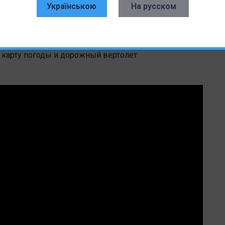
ак я могу использовать ИИ, чтобы исправить
Українською
На русском
ли лучше?" Но iPhone сопротивляется. "Нет, нет,
фон Apple на iOS. После того, как Google напомнил
льный заказ на новую серию Pixel 8, Pixel Watch 2 и
el попробовали несколько трюков на зеленом экране, в
карту погоды и дорожный вертолет.