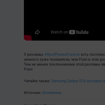
У рекламы
#BestPhonesForever
есть постоянн
немного хуже показатели, чем Pixel в этих ро
Тем не менее поклонниками этой рекламы явл
Pixel.
Читайте также:
Samsung Galaxy S24 заставил 
Источник:
phonearena