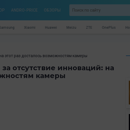
OP
ANDRO-PRICE
ОБЗОРЫ
Samsung
Xiaomi
Huawei
Meizu
ZTE
OnePlus
Ho
: на этот раз досталось возможностям камеры
e за отсутствие инноваций: на
можностям камеры