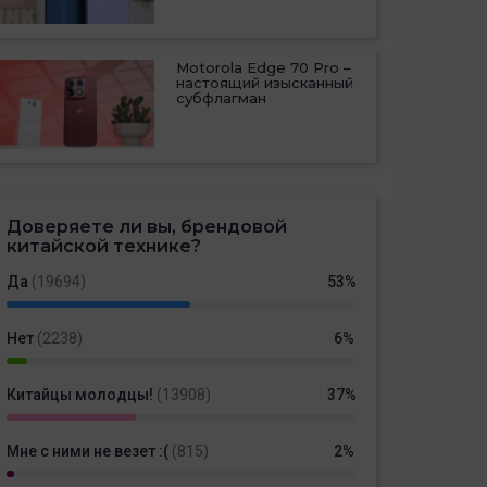
Motorola Edge 70 Pro –
настоящий изысканный
субфлагман
Доверяете ли вы, брендовой
китайской технике?
Да
(19694)
53%
Нет
(2238)
6%
Китайцы молодцы!
(13908)
37%
Мне с ними не везет :(
(815)
2%