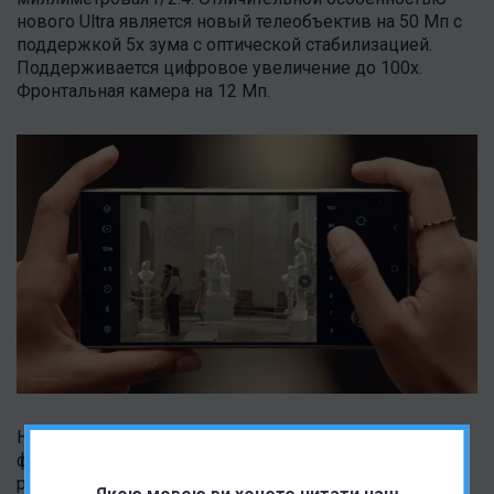
нового Ultra является новый телеобъектив на 50 Мп с
поддержкой 5x зума с оптической стабилизацией.
Поддерживается цифровое увеличение до 100x.
Фронтальная камера на 12 Мп.
На презентации было показано несколько примеров
фотографий нового устройства, которые включали
работу камер в различных режимах и использование