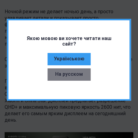
Ночной режим не делает ночью день, а просто
улавливает детали и показывает просто
феноменальный динамический диапазон. Возможно,
по каким-то рейтингам или сравнениям в цифрах он и
не будет лучшим, но тот результат, который вы
Якою мовою ви хочете читати наш
сайт?
получите, точно вас поразит.
Українською
О фронталке на презентации вообще не говорили, и не
зря. Это обычный модуль на 32 Мп без автофокуса.
На русском
По отношению к другому железу здесь тоже все на
высшем уровне. В телефоне используется новая
OLED-панель C7 LTPO, разработанная совместно с
Xiaomi и China Star. Дисплей предлагает разрешение
QHD+ и максимальную пиковую яркость 2600 нит, что
делает его самым ярким дисплеем на сегодняшний
день.