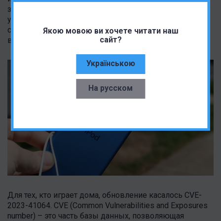
запустить любое приложение или код на целевом
устройстве. Apple заявила, что ей известно о
сообщении о том, что этой уязвимостью уже
Якою мовою ви хочете читати наш
сайт?
воспользовались злоумышленники.
Українською
На русском
Для тех, кто играет дома, обновление касалось CVE-
2023-41064. CVE (Common Vulnerabilities and Exposures
number) – это часть базы данных, позволяющая