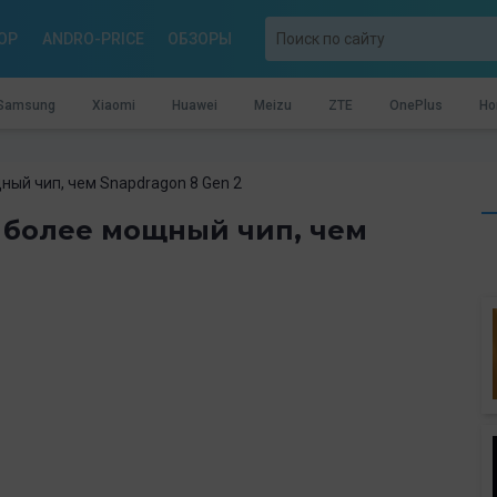
OP
ANDRO-PRICE
ОБЗОРЫ
Samsung
Xiaomi
Huawei
Meizu
ZTE
OnePlus
Ho
ный чип, чем Snapdragon 8 Gen 2
т более мощный чип, чем