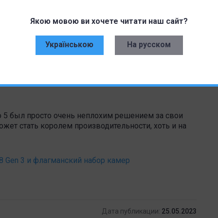
Якою мовою ви хочете читати наш сайт?
Українською
На русском
 можно предположить что это будет 150 Вт версия
 считают более практичным, и скорее всего
несколько минут зарядки для пользователей не очень
o 5 был просто очень неплохим решением за свои
ожет стать королем производительности, хоть и на
 8 Gen 3 и флагманский набор камер
Дата публикации:
25.05.2023