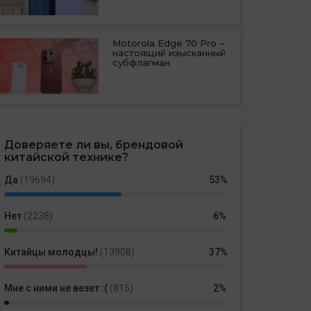
Motorola Edge 70 Pro –
настоящий изысканный
субфлагман
Доверяете ли вы, брендовой
китайской технике?
Да
(19694)
53%
Нет
(2238)
6%
Китайцы молодцы!
(13908)
37%
Мне с ними не везет :(
(815)
2%