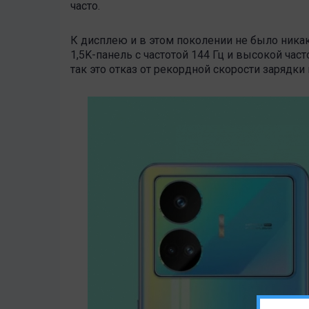
часто.
К дисплею и в этом поколении не было никак
1,5K-панель с частотой 144 Гц и высокой час
так это отказ от рекордной скорости зарядки