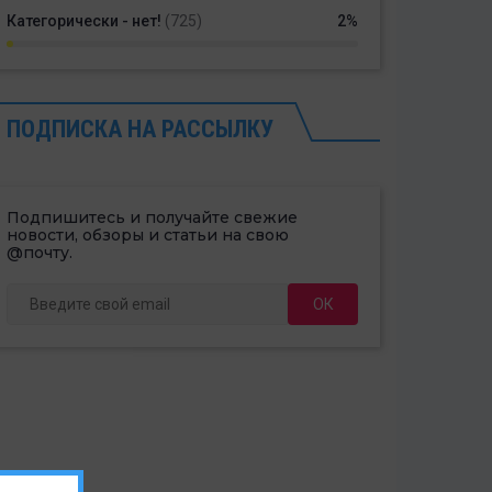
Категорически - нет!
(725)
2%
ПОДПИСКА НА РАССЫЛКУ
Подпишитесь и получайте свежие
новости, обзоры и статьи на свою
@почту.
ОК