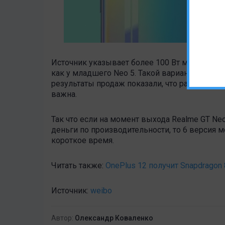
Источник указывает более 100 Вт мощности и
как у младшего Neo 5. Такой вариант многие
результаты продаж показали, что разница в 
важна.
Так что если на момент выхода Realme GT Ne
деньги по производительности, то 6 версия м
короткое время.
Читать также:
OnePlus 12 получит Snapdragon
Источник:
weibo
Автор:
Олександр Коваленко