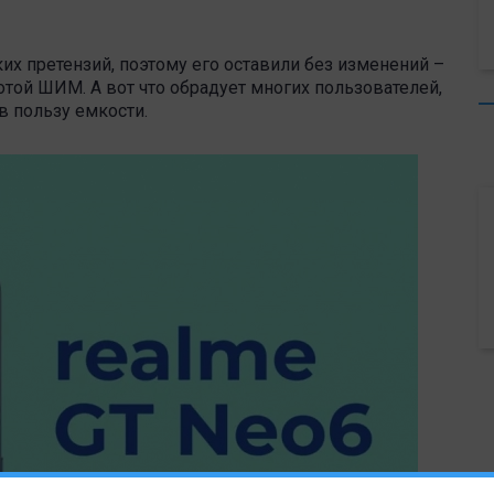
их претензий, поэтому его оставили без изменений –
тотой ШИМ. А вот что обрадует многих пользователей,
 в пользу емкости.