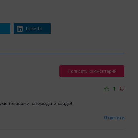
r
LinkedIn
Написать комментарий
1
вумя плюсами, спереди и сзади!
Ответить