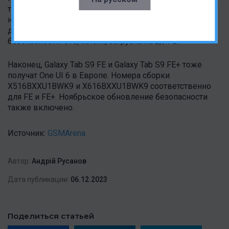
также вводится в некоторых странах Европы с
номером сборки A336BXXU7DWK6 и, как вы
догадались, ноябрьскими исправлениями
безопасности. Это, кстати, загрузка на 2,3 ГБ.
Наконец, Galaxy Tab S9 FE и Galaxy Tab S9 FE+ тоже
получат One UI 6 в Европе. Номера сборки
X516BXXU1BWK9 и X616BXXU1BWK9 соответственно
для FE и FE+. Ноябрьское обновление безопасности
также включено.
Источник:
GSMArena
Автор:
Андрій Русанов
Дата публикации:
06.12.2023
Поделиться статьей