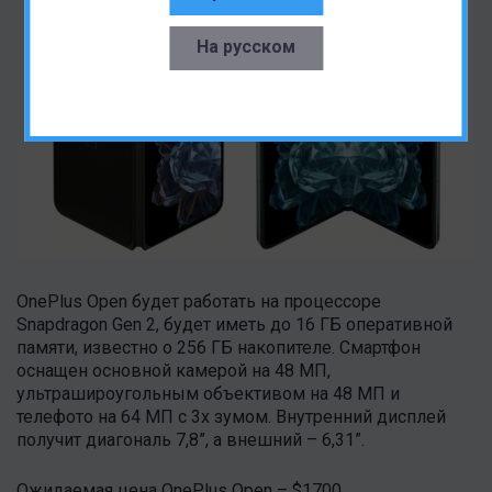
На русском
OnePlus Open будет работать на процессоре
Snapdragon Gen 2, будет иметь до 16 ГБ оперативной
памяти, известно о 256 ГБ накопителе. Смартфон
оснащен основной камерой на 48 МП,
ультрашироугольным объективом на 48 МП и
телефото на 64 МП с 3x зумом. Внутренний дисплей
получит диагональ 7,8”, а внешний – 6,31”.
Ожидаемая цена OnePlus Open – $1700.