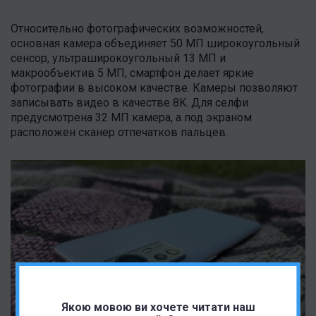
Относительно фотографических возможностей,
основная камера объединяет 50 МП широкоугольный
сенсор, ультраширокоугольный 13 МП и
макрообъектив 5 МП, смартфон делает яркие
фотографии в высоком качестве. Камеры позволяют
записывать видео в качестве 8K. Для селфи
предусмотрена 32 МП камера, а под экраном
расположен сканер отпечатков пальцев.
Якою мовою ви хочете читати наш