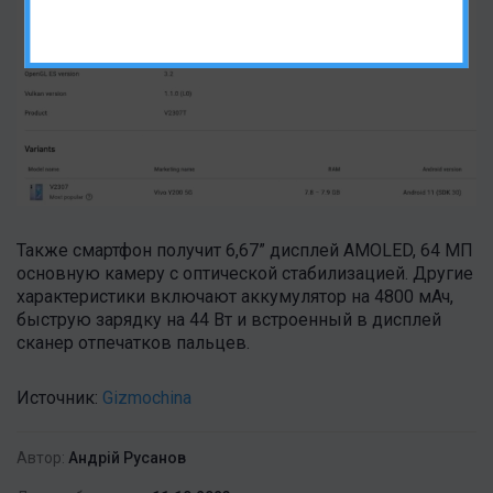
Также смартфон получит 6,67” дисплей AMOLED, 64 МП
основную камеру с оптической стабилизацией. Другие
характеристики включают аккумулятор на 4800 мАч,
быструю зарядку на 44 Вт и встроенный в дисплей
сканер отпечатков пальцев.
Источник:
Gizmochina
Автор:
Андрій Русанов