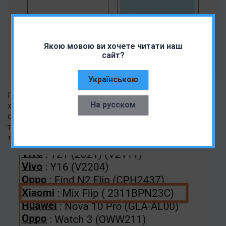
Якою мовою ви хочете читати наш
сайт?
Українською
Пока нет информации о других технических
На русском
характеристиках Mix Flip. Однако приведенная выше
схема позволяет предположить, что у него будет
тройная камера с объективом с 3-кратным
телеобъективом на задней панели.