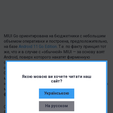
MIUI Go ориентирована на бюджетники с небольшим
объемом оперативки и построена, предположительно,
на базе
Android 11 Go Edition
. Т.е. по факту принцип тот
же, что и в случае с «обычной» MIUI — за основу взят
Android, поверх которого накатят фирменную
оболочку. MIUI Go также должен включать набор
облегченных приложений от Google, включая YouTube
Go, Gmail Go и Google Maps Go. Они занимают немного
Якою мовою ви хочете читати наш
места, что делает их идеальными для использования
сайт?
на недорогих устройствах. Ключевые возможности на
местах. Просто тут оставили лишь самые важные
Українською
функции и упростили дизайн.
На русском
Ожидается, что первым смартфоном с MIUI Go станет
POCO C40, который к тому же станет
первым