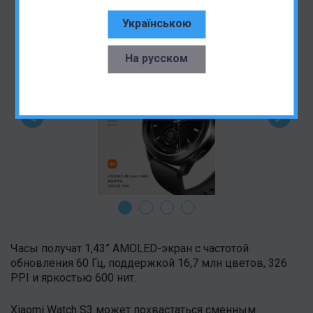
Українською
На русском
Часы получат 1,43” AMOLED-экран с частотой
обновления 60 Гц, поддержкой 16,7 млн цветов, 326
PPI и яркостью 600 нит.
Xiaomi Watch S3 может похвастаться сменным