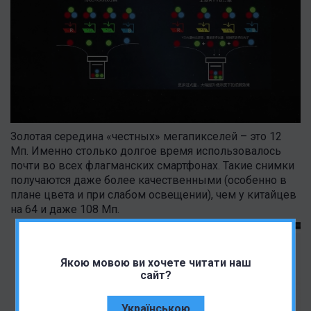
Золотая середина «честных» мегапикселей – это 12
Мп. Именно столько долгое время использовалось
почти во всех флагманских смартфонах. Такие снимки
получаются даже более качественными (особенно в
плане цвета и при слабом освещении), чем у китайцев
на 64 и даже 108 Мп.
Якою мовою ви хочете читати наш
сайт?
Українською