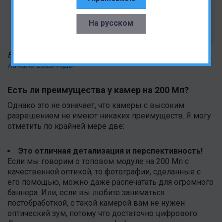
На русском
Вас может заинтересовать:
Лучшие флагманы на
начало 2023 года
Есть ли преимущества у камер на 200 Мп?
Однако это не означает, что камеры с высоким
разрешением не имеют никаких преимуществ. Я могу
отметить по крайней мере две:
Это отличная детализация и перспективность!
Если мы говорим о топовом модуле на 200 Мп с
качественной оптикой, то фотографии, сделанные с
его помощью, можно даже распечатать для огромного
баннера. Или, если вы любите заниматься
постобработкой, с такой камерой вам не нужен
оптический зум, потому что достаточно цифрового.