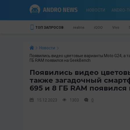
НОВОСТИ
ANDRO-T
ТОП ЗАПРОСОВ
realme
iQOO
Vivo
Новости
Появились видео цветовые варианты Moto G24, а та
ГБ RAM появился на GeekBench
Появились видео цветовы
также загадочный смартф
695 и 8 ГБ RAM появился
15.12.2023
1303
0