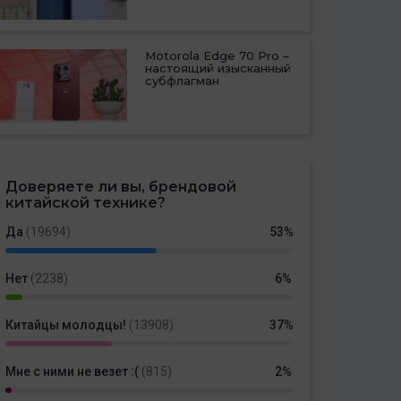
Motorola Edge 70 Pro –
настоящий изысканный
субфлагман
Доверяете ли вы, брендовой
китайской технике?
Да
(19694)
53%
Нет
(2238)
6%
Китайцы молодцы!
(13908)
37%
Мне с ними не везет :(
(815)
2%