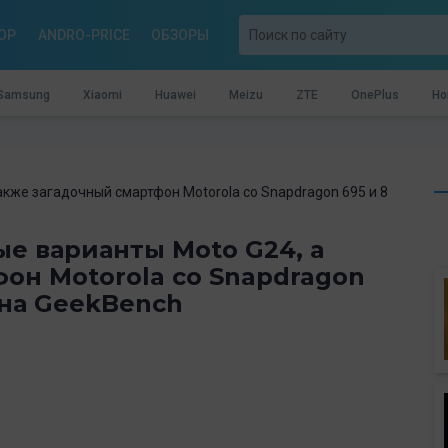
OP
ANDRO-PRICE
ОБЗОРЫ
Samsung
Xiaomi
Huawei
Meizu
ZTE
OnePlus
Ho
кже загадочный смартфон Motorola со Snapdragon 695 и 8
е варианты Moto G24, а
он Motorola со Snapdragon
 на GeekBench