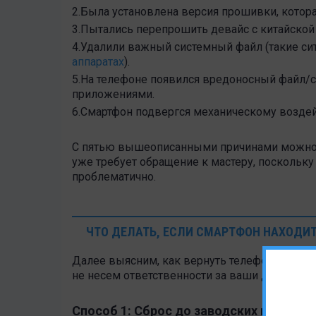
2.Была установлена версия прошивки, котора
3.Пытались перепрошить девайс с китайской
4.Удалили важный системный файл (такие си
аппаратах
).
5.На телефоне появился вредоносный файл/
приложениями.
6.Смартфон подвергся механическому воздей
С пятью вышеописанными причинами можно с
уже требует обращение к мастеру, поскольк
проблематично.
ЧТО ДЕЛАТЬ, ЕСЛИ СМАРТФОН НАХОДИТ
Далее выясним, как вернуть телефон в норм
не несем ответственности за ваши действия.
Способ 1: Сброс до заводских настрое