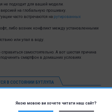
я не подходит для вашей модели.
 версией на глобальную прошивку.
туации часто встречаются на
рутированных
софт, либо возник конфликт между установленными
ствию или упал в воду.
правиться самостоятельно. А вот шестая причина
у подчинить смартфон в домашних условиях
СЯ В СОСТОЯНИИ БУТЛУПА
альное рабочее состояние. Предупреждаем, что мы
 Инструкция представлена в ознакомительных целях.
Якою мовою ви хочете читати наш сайт?
к