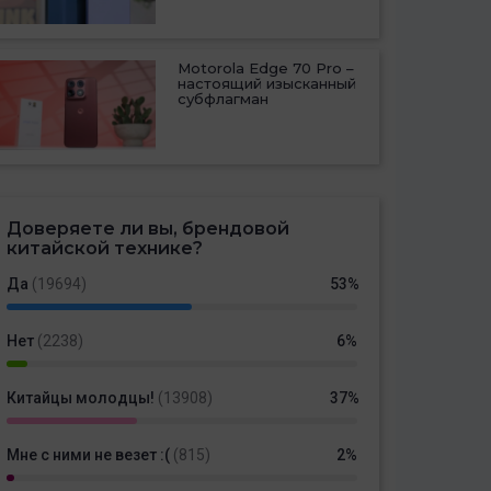
Motorola Edge 70 Pro –
настоящий изысканный
субфлагман
Доверяете ли вы, брендовой
китайской технике?
Да
(19694)
53%
Нет
(2238)
6%
Китайцы молодцы!
(13908)
37%
Мне с ними не везет :(
(815)
2%