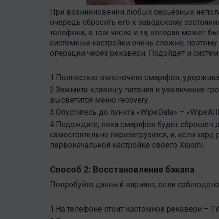
При возникновении любых серьезных непол
очередь сбросить его к заводскому состояни
телефона, в том числе и та, которая может бы
системные настройки очень сложно, поэтому
операции через рекавери. Подойдет и систе
1.Полностью выключите смартфон, удерживая
2.Зажмите клавишу питания и увеличения гро
высветится меню
recovery
.
3.Опуститесь до пункта «
Wipe
Data
» – «
Wipe
AII
4.Подождите, пока смартфон будет сброшен д
самостоятельно перезагрузится, и, если хард
первоначальной настройке своего
Xiaomi
.
Способ 2: Восстановление бэкапа
Попробуйте данный вариант, если соблюдено
1.На телефоне стоит кастомное рекавери –
T