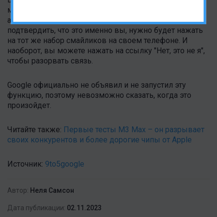
можно использовать систему двухфакторной
аутентификации на основе эмодзи. Чтобы
подтвердить, что это именно вы, нужно будет нажать
на тот же набор смайликов на своем телефоне. И
наоборот, вы можете нажать на ссылку "Нет, это не я",
чтобы разорвать связь.
Google официально не объявил и не запустил эту
функцию, поэтому невозможно сказать, когда это
произойдет.
Читайте также:
Первые тесты M3 Max – он разрывает
своих конкурентов и более дорогие чипы от Apple
Источник:
9to5google
Автор:
Неля Самсон
Дата публикации:
02.11.2023