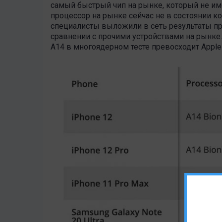
самый быстрый чип на рынке, который не им
процессор на рынке сейчас не в состоянии к
специалисты выложили в сеть результаты прог
сравнении с прочими устройствами на рынке.
A14 в многоядерном тесте превосходит Apple 