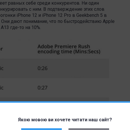
еет равных себе среди конкурентов. Ни один
онкурировать с ним. В подтверждение этих слов
онки iPhone 12 и iPhone 12 Pro в Geekbench 5 в
 Они дают понимание, что по быстродействию Apple
A13 где-то на 10%.
Якою мовою ви хочете читати наш сайт?