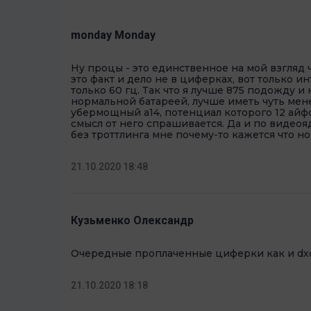
monday Monday
Ну процы - это единственное на мой взгляд ч
это факт и дело не в циферках, вот только ин
только 60 гц. Так что я лучше 875 подожду и
нормальной батареей, лучше иметь чуть мен
убермощный а14, потенциал которого 12 айф
смысл от него спрашивается. Да и по виде
без троттлинга мне почему-то кажется что но
21.10.2020 18:48
Кузьменко Олександр
Очередные проплаченные циферки как и dx
21.10.2020 18:18