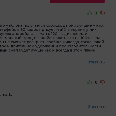
3
то у яблока получается хорошо, да они лучшие у них,
терфейс в 60 кадров рисует и а12, а экраны у них
 куплю андройд флагман с 120 гц дисплеем и
ее мощный проц и задействовать его на 100%, чем
он не сможет раскрыть вообще никогда, тогда какой
оядру и длительном удержании производительности
вый снап будет лучше как и всегда в этом плане
Ответить
0
omark.
Ответить