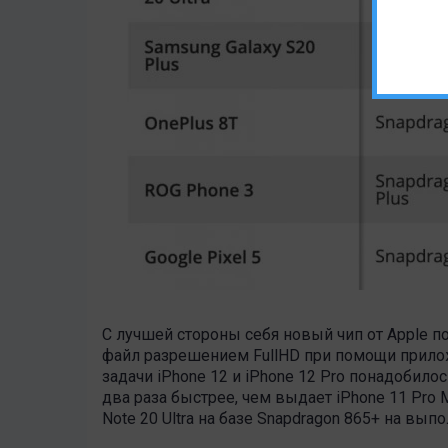
С лучшей стороны себя новый чип от Apple п
файл разрешением FullHD при помощи прилож
задачи iPhone 12 и iPhone 12 Pro понадобилос
два раза быстрее, чем выдает iPhone 11 Pro M
Note 20 Ultra на базе Snapdragon 865+ на выпо