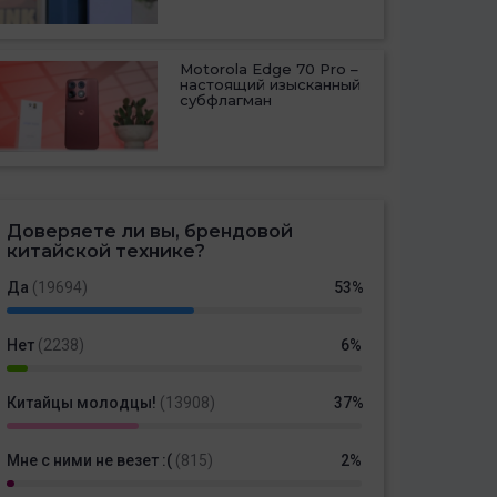
Motorola Edge 70 Pro –
настоящий изысканный
субфлагман
Доверяете ли вы, брендовой
китайской технике?
Да
(19694)
53%
Нет
(2238)
6%
Китайцы молодцы!
(13908)
37%
Мне с ними не везет :(
(815)
2%