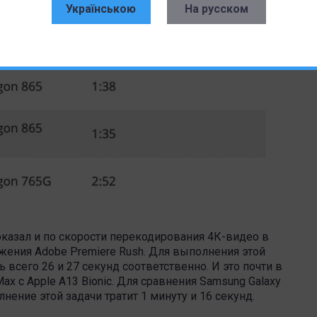
Українською
На русском
оказал и по скорости перекодирования 4К-видео в
ения Adobe Premiere Rush. Для выполнения этой
ь всего 26 и 27 секунд соответственно. И это почти в
ax с Apple A13 Bionic. Для сравнения Samsung Galaxy
лнение этой задачи тратит 1 минуту и 16 секунд.