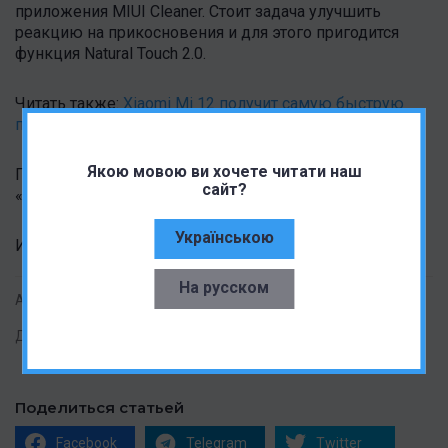
приложения MIUI Cleaner. Стоит задача улучшить
реакцию на прикосновения и для этого пригодится
функция Natural Touch 2.0.
Читать также:
Xiaomi Mi 12 получит самую быструю
память на рынке
Якою мовою ви хочете читати наш
Подписывайтесь на Andro News в
Telegram
,
сайт?
«
ВКонтакте
» и
YouTube
-канал.
Українською
Источник:
toutiao
На русском
Автор:
Ирина Кошелева
Дата публикации:
31.07.2021
Поделиться статьей
Facebook
Telegram
Twitter