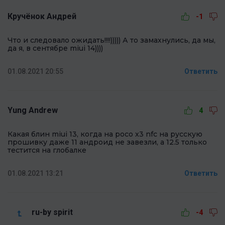
Кручёнок Андрей
-1
Что и следовало ожидать!!!!))))) А то замахнулись, да мы,
да я, в сентябре miui 14))))
01.08.2021 20:55
Ответить
Yung Andrew
4
Какая блин miui 13, когда на poco x3 nfc на русскую
прошивку даже 11 андроид не завезли, а 12.5 только
тестится на глобалке
01.08.2021 13:21
Ответить
ru-by spirit
-4