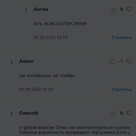
Антон
0
Ага, за ВСЬОГО!!! 29999
05.09.2023 14:59
Ответить
Алекс
-1
Це китайська, не глобал
05.09.2023 15:29
Ответить
Олексій
0
У global версіях One± нe комплектується чохлом
Головна відмінність всередені-підтримка Esim у