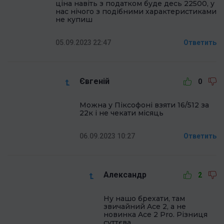
ціна навіть з податком буде десь 22500, у
нас нічого з подібними характеристиками
не купиш
05.09.2023 22:47
Ответить
Євгеній
0
Можна у Піксофоні взяти 16/512 за
22к і не чекати місяць
06.09.2023 10:27
Ответить
Александр
2
Ну нашо брехати, там
звичайний Ace 2, а не
новинка Ace 2 Pro. Різниця
суттєва