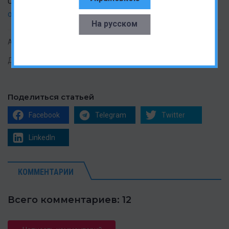
Читайте также:
TCL представила технологию дислпея,
от которой не будут болеть глаза
На русском
Автор:
Неля Самсон
Дата публикации:
04.09.2023
Поделиться статьей
Facebook
Telegram
Twitter
LinkedIn
КОММЕНТАРИИ
Всего комментариев: 12