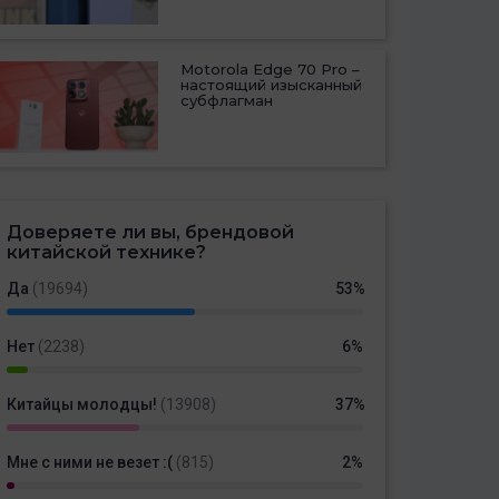
Motorola Edge 70 Pro –
настоящий изысканный
субфлагман
Доверяете ли вы, брендовой
китайской технике?
Да
(19694)
53%
Нет
(2238)
6%
Китайцы молодцы!
(13908)
37%
Мне с ними не везет :(
(815)
2%