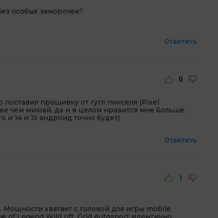
 без особых заморочек?
Ответить
0
 поставил прошивку от гугл пикселя (Pixel
нее чем миюай, да и в целом нравится мне больше.
о и 14 и 15 андроид точно будет)
Ответить
1
. Мощности хватает с головой для игры mobile
 of Legend Wild rift, Grid Autosport идентично.