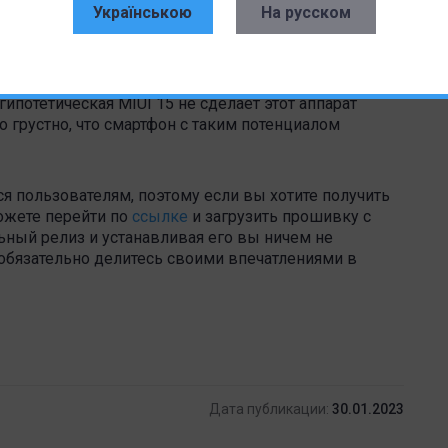
Українською
На русском
о обновление будет последним в жизненном цикле
ость, потому что версия
MIUI 14
считается одной из
ипотетическая MIUI 15 не сделает этот аппарат
 грустно, что смартфон с таким потенциалом
я пользователям, поэтому если вы хотите получить
ожете перейти по
ссылке
и загрузить прошивку с
ьный релиз и устанавливая его вы ничем не
, обязательно делитесь своими впечатлениями в
Дата публикации:
30.01.2023