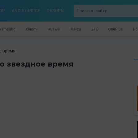
OP
ANDRO-PRICE
ОБЗОРЫ
Samsung
Xiaomi
Huawei
Meizu
ZTE
OnePlus
Ho
ое время
го звездное время