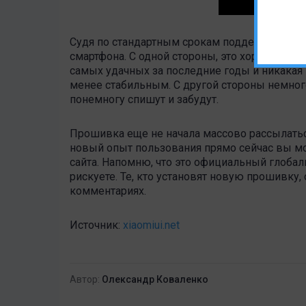
Судя по стандартным срокам поддержки, эт
смартфона. С одной стороны, это хорошая нов
самых удачных за последние годы и никакая г
менее стабильным. С другой стороны немного
понемногу спишут и забудут.
Прошивка еще не начала массово рассылатьс
новый опыт пользования прямо сейчас вы м
сайта. Напомню, что это официальный глобал
рискуете. Те, кто установят новую прошивку
комментариях.
Источник:
xiaomiui.net
Автор:
Олександр Коваленко