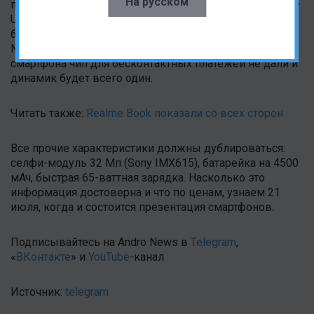
На русском
первого флеш-накопитель будет UFS 2.2, а у второго —
UFS 3.1. Выгодно Realme GT Explorer Master Edition
будет отличаться от своего собрата наличием модуля
NFC и двух динамиков, тогда как базовой версии
смартфона чип для бесконтактных платежей не дали и
динамик будет всего один.
Читать также:
Realme Book показали со всех сторон
Все прочие характеристики должны дублироваться:
селфи-модуль 32 Мп (Sony IMX615), батарейка на 4500
мАч, быстрая 65-ваттная зарядка. Насколько это
информация достоверна и что по ценам, узнаем 21
июля, когда и состоится презентация смартфонов.
Подписывайтесь на Andro News в
Telegram
,
«
ВКонтакте
» и
YouTube
-канал
Источник:
telegram