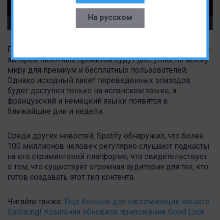
На русском
По данным Spotify, первые переведенные эпизоды от
авторов пилотных проектов будут доступны по всему
миру для премиум и бесплатных пользователей.
Однако исходный пакет переведенных эпизодов
будет доступен только на испанском языке, а
французский и немецкий языки появятся в
ближайшие дни и недели.
Среди других новостей, Spotify обнаружил, что более
100 миллионов человек регулярно слушают подкасты
на его стриминговой платформе, что свидетельствует
о том, что существует огромная аудитория для тех, кто
готов создавать этот тип контента.
Читайте также:
Еще больше для кастомизации вашего
Samsung! Компания обновила приложение Good Lock