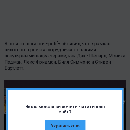
В этой же новости Spotify объявил, что в рамках
пилотного проекта сотрудничает с такими
популярными подкастерами, как Дакс Шепард, Моника
Падман, Лекс Фридман, Билл Симмонс и Стивен
Бартлетт.
Якою мовою ви хочете читати наш
сайт?
Українською