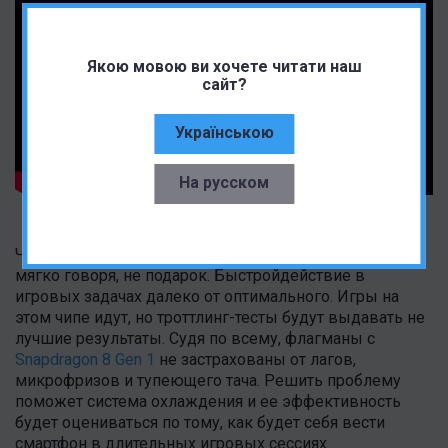
Якою мовою ви хочете читати наш
сайт?
Українською
На русском
Что ж, похоже, по части нагрева Snapdragon 8 Gen 1,
мягко говоря, не подарок. Быстройдействие в
игровых задачах далеко от оптимального. Игры на
этом чипе идут, но троттлинг-тесты будут выдавать не
лучшие результаты. Судя по всему, флагманы с
Snapdragon 8 Gen 1
не застрахованы от лагов,
микрофризов и тупеющего тача. Решить проблему
поможет система охлаждения и ее эффективность
будет оцениваться по тому, как будет себя вести
смартфон в длительных игровых сессиях.