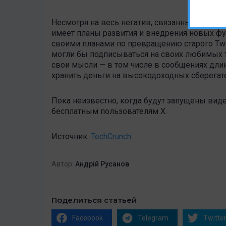
Несмотря на весь негатив, связанный в по
имеет планы развития и внедрения новых фу
своими планами по превращению старого Twi
могли бы подписываться на своих любимых т
свои мысли — в том числе в сообщениях дли
хранить деньги на высокодоходных сберегат
Пока неизвестно, когда будут запущены вид
бесплатным пользователям X.
Источник:
TechCrunch
Автор:
Андрій Русанов
Поделиться статьей
Facebook
Telegram
Twitte