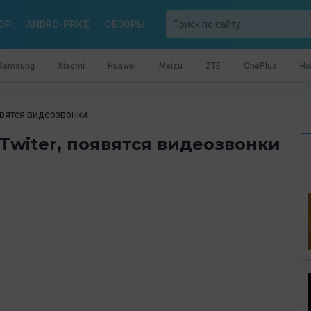
OP
ANDRO-PRICE
ОБЗОРЫ
Samsung
Xiaomi
Huawei
Meizu
ZTE
OnePlus
Ho
оявятся видеозвонки
 Twiter, появятся видеозвонки