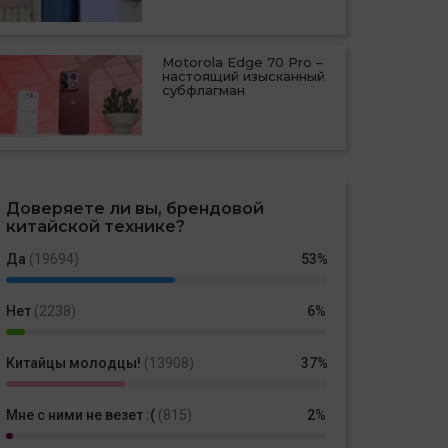
Motorola Edge 70 Pro –
настоящий изысканный
субфлагман
Доверяете ли вы, брендовой
китайской технике?
Да
(19694)
53%
Нет
(2238)
6%
Китайцы молодцы!
(13908)
37%
Мне с ними не везет :(
(815)
2%