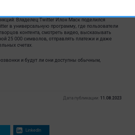
следнее время с бывшим
Twitter,
социальная сеть
нкций. Владелец Twitter Илон Маск поделился
tter в универсальную программу, где пользователи
ворцов контента, смотреть видео, высказывать
ной 25 000 символов, отправлять платежи и даже
ельных счетах.
еозвонки и будут ли они доступны обычным,
Дата публикации:
11.08.2023
r
LinkedIn