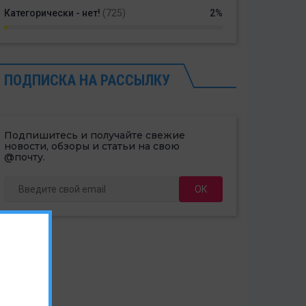
Категорически - нет!
(725)
2%
ПОДПИСКА НА РАССЫЛКУ
Подпишитесь и получайте свежие
новости, обзоры и статьи на свою
@почту.
ОК