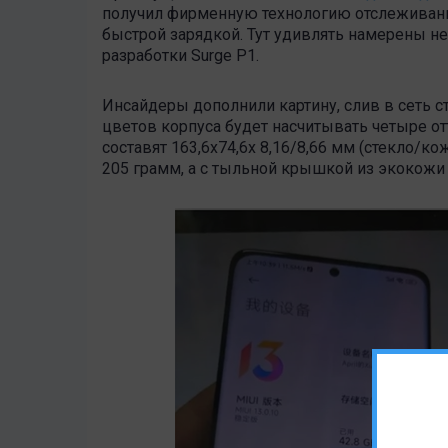
получил фирменную технологию отслеживания
быстрой зарядкой. Тут удивлять намерены не
разработки Surge P1.
Инсайдеры дополнили картину, слив в сеть стр
цветов корпуса будет насчитывать четыре от
составят 163,6х74,6х 8,16/8,66 мм (стекло/к
205 грамм, а с тыльной крышкой из экокожи 