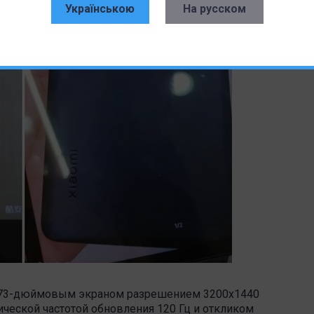
Українською
На русском
 6,73-дюймовым экраном разрешением 3200х1440
ической частотой обновления 120 Гц и откликом