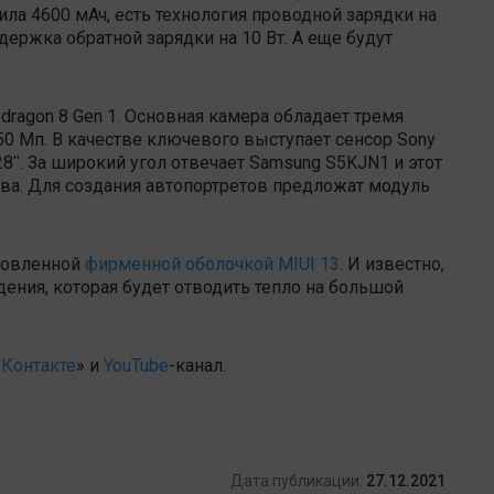
ила 4600 мАч, есть технология проводной зарядки на
держка обратной зарядки на 10 Вт. А еще будут
dragon 8 Gen 1. Основная камера обладает тремя
0 Мп. В качестве ключевого выступает сенсор Sony
28ʺ. За широкий угол отвечает Samsung S5KJN1 и этот
ива. Для создания автопортретов предложат модуль
ановленной
фирменной оболочкой MIUI 13
. И известно,
ения, которая будет отводить тепло на большой
Контакте
» и
YouTube
-канал .
Дата публикации:
27.12.2021