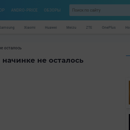
OP
ANDRO-PRICE
ОБЗОРЫ
Samsung
Xiaomi
Huawei
Meizu
ZTE
OnePlus
Ho
не осталось
о начинке не осталось