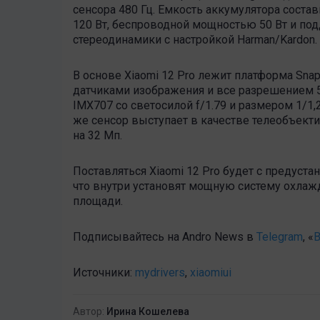
сенсора 480 Гц. Емкость аккумулятора состав
120 Вт, беспроводной мощностью 50 Вт и под
стереодинамики с настройкой Harman/Kardon.
В основе Xiaomi 12 Pro лежит платформа Snap
датчиками изображения и все разрешением 5
IMX707 со светосилой f/1.79 и размером 1/1,
же сенсор выступает в качестве телеобъект
на 32 Мп.
Поставляться Xiaomi 12 Pro будет с предуст
что внутри установят мощную систему охлажд
площади.
Подписывайтесь на Andro News в
Telegram
, «
В
Источники:
mydrivers
,
xiaomiui
Автор:
Ирина Кошелева