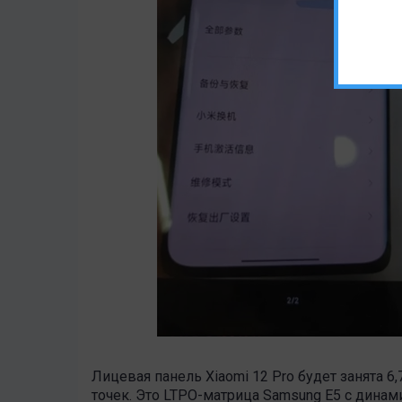
Лицевая панель Xiaomi 12 Pro будет занята
точек. Это LTPO-матрица Samsung E5 с динам