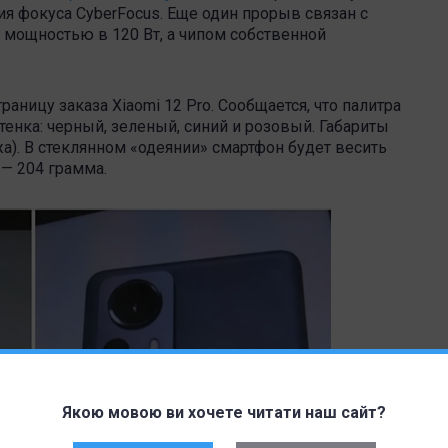
 фокуса CyberFocus. Еще один прорыв связан с
 мощностью в 120 Вт, а чипом собственной
аницу заказа Xiaomi 12 Pro. Сообщается, что палитра
тенка: черный, зеленый, синий и розовый. Габариты
ожа). В стеклянном «одеянии» смартфон будет весить
— 204 грамма.
Якою мовою ви хочете читати наш сайт?