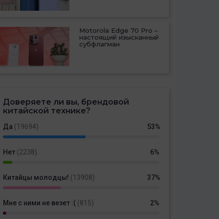
Motorola Edge 70 Pro –
настоящий изысканный
субфлагман
Доверяете ли вы, брендовой
китайской технике?
Да
(19694)
53%
Нет
(2238)
6%
Китайцы молодцы!
(13908)
37%
Мне с ними не везет :(
(815)
2%