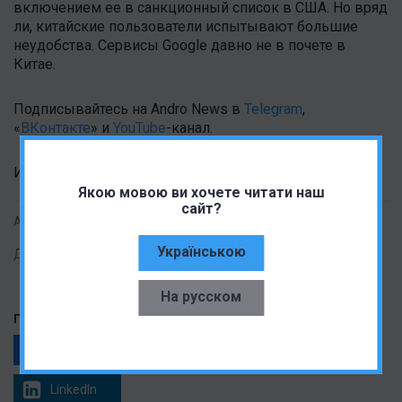
включением ее в санкционный список в США.
Но вряд
ли, китайские пользователи испытывают большие
неудобства. Сервисы Google давно не в почете в
Китае.
Подписывайтесь на Andro News в
Telegram
,
«
ВКонтакте
» и
YouTube
-канал .
Источник:
mydrivers
Якою мовою ви хочете читати наш
сайт?
Автор:
Ирина Кошелева
Українською
Дата публикации:
02.02.2021
На русском
Поделиться статьей
Facebook
Telegram
Twitter
LinkedIn