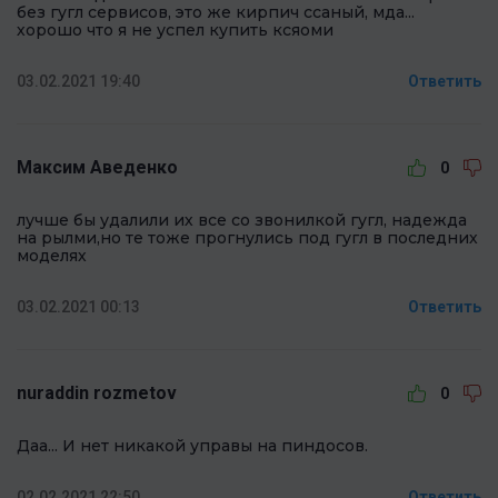
без гугл сервисов, это же кирпич ссаный, мда...
хорошо что я не успел купить ксяоми
03.02.2021 19:40
Ответить
Максим Аведенко
0
лучше бы удалили их все со звонилкой гугл, надежда
на рылми,но те тоже прогнулись под гугл в последних
моделях
03.02.2021 00:13
Ответить
nuraddin rozmetov
0
Даа... И нет никакой управы на пиндосов.
02.02.2021 22:50
Ответить