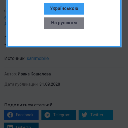
Українською
Читать также:
Samsung наполняют рынок
бюджетников – производитель тизерит выход Galaxy
На русском
A12
Подписывайтесь на Andro News в
Telegram
,
«
ВКонтакте
» и
YouTube
-канал.
Источник:
sammobile
Автор:
Ирина Кошелева
Дата публикации:
31.08.2020
Поделиться статьей
Facebook
Telegram
Twitter
LinkedIn