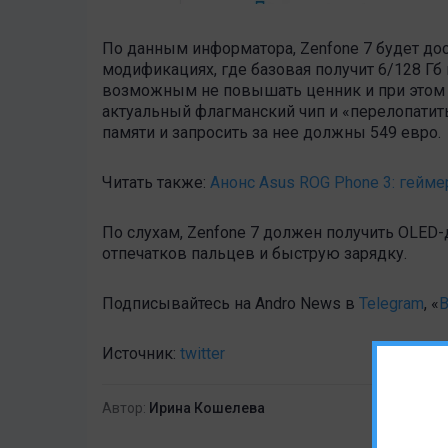
По данным информатора, Zenfone 7 будет до
модификациях, где базовая получит 6/128 Гб
возможным не повышать ценник и при этом 
актуальный флагманский чип и «перелопатить
памяти и запросить за нее должны 549 евро.
Читать также:
Анонс Asus ROG Phone 3: гейм
По слухам, Zenfone 7 должен получить OLED
отпечатков пальцев и быструю зарядку.
Подписывайтесь на Andro News в
Telegram
, «
В
Источник:
twitter
Автор:
Ирина Кошелева