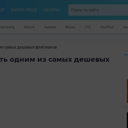
OP
ANDRO-PRICE
ОБЗОРЫ
Samsung
Xiaomi
Huawei
Meizu
ZTE
OnePlus
Ho
 из самых дешевых флагманов
ать одним из самых дешевых