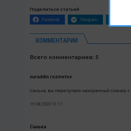
Поделиться статьей
Facebook
Telegram
Twitte
КОММЕНТАРИИ
Всего комментариев: 5
nuraddin rozmetov
Санька, вы перепутали наэкранный сканер 
19.08.2020 13:17
Санька