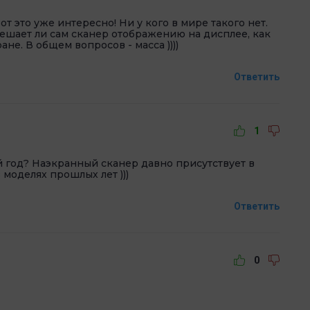
т это уже интересно! Ни у кого в мире такого нет.
 мешает ли сам сканер отображению на дисплее, как
не. В общем вопросов - масса ))))
Ответить
1
й год? Наэкранный сканер давно присутствует в
моделях прошлых лет )))
Ответить
0