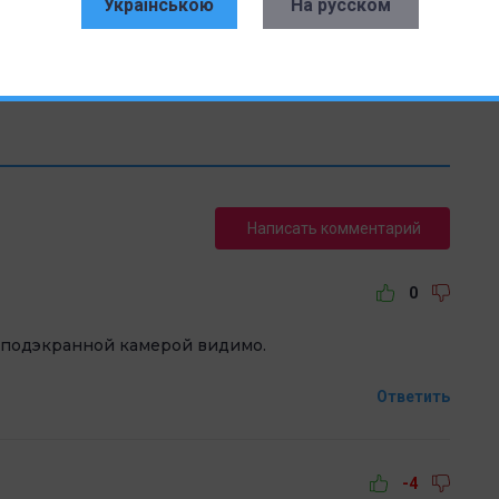
Українською
На русском
r
LinkedIn
Написать комментарий
0
с подэкранной камерой видимо.
Ответить
-4