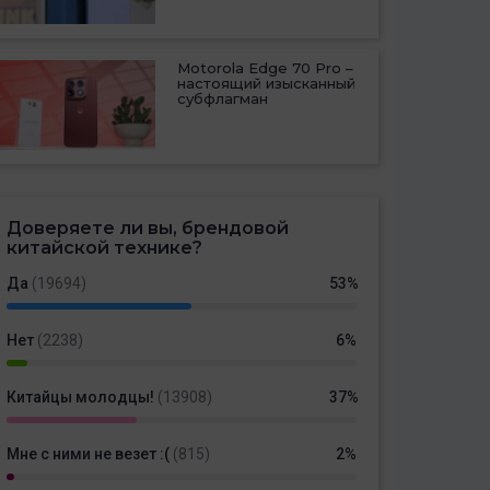
Motorola Edge 70 Pro –
настоящий изысканный
субфлагман
Доверяете ли вы, брендовой
китайской технике?
Да
(19694)
53%
Нет
(2238)
6%
Китайцы молодцы!
(13908)
37%
Мне с ними не везет :(
(815)
2%