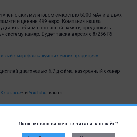
ступен с аккумулятором емкостью 5000 мАч и в двух
 памяти и ценник 499 евро. Компания нашла
удвоить объем постоянной памяти, предложить
» систему камер. Будет также версия с 8/256 Гб
ерский смартфон в лучших своих традициях
-дисплей диагональю 6,7 дюйма, наэкранный сканер
Контакте
» и
YouTube
-канал.
Якою мовою ви хочете читати наш сайт?
Дата публикации:
18.08.2020