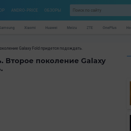
OP
ANDRO-PRICE
ОБЗОРЫ
Samsung
Xiaomi
Huawei
Meizu
ZTE
OnePlus
Ho
околение Galaxy Fold придется подождать.
. Второе поколение Galaxy
.