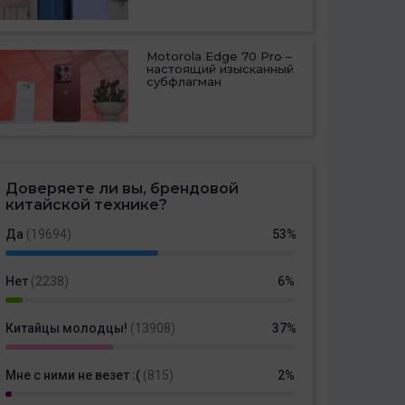
Motorola Edge 70 Pro –
настоящий изысканный
субфлагман
Доверяете ли вы, брендовой
китайской технике?
Да
(19694)
53%
Нет
(2238)
6%
Китайцы молодцы!
(13908)
37%
Мне с ними не везет :(
(815)
2%