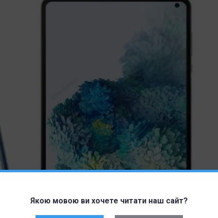
Якою мовою ви хочете читати наш сайт?
го предшественника. Если слухи правдивы, то нас ждет