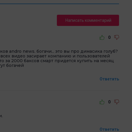
Написать комментарий
0
ов andro news. богачи... это вы про димасика голуб?
о всех видео засирает компанию и пользователей
о за 2000 баксов смарт придется купить на месяц
тут богачей
Ответить
0
и.
Ответить